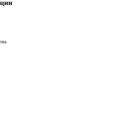
ации
тва