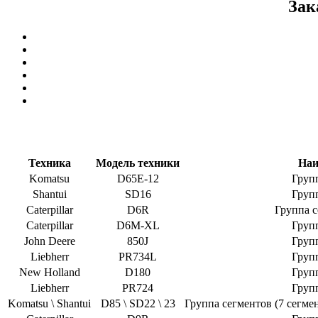
Зак
Техника
Модель техники
Наи
Komatsu
D65E-12
Груп
Shantui
SD16
Груп
Caterpillar
D6R
Группа с
Caterpillar
D6M-XL
Груп
John Deere
850J
Груп
Liebherr
PR734L
Груп
New Holland
D180
Груп
Liebherr
PR724
Груп
Komatsu \ Shantui
D85 \ SD22 \ 23
Группа сегментов (7 сегмен