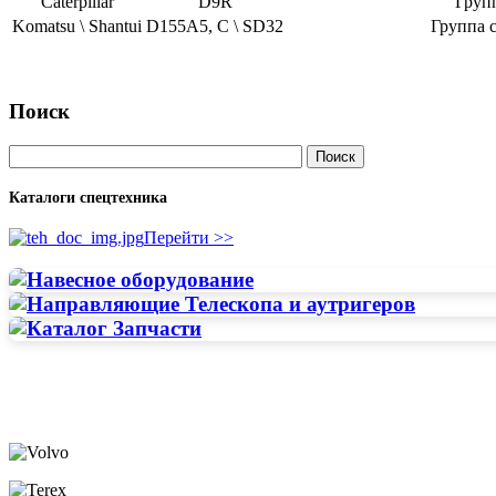
Caterpillar
D9R
Груп
Komatsu \ Shantui
D155А5, C \ SD32
Группа с
Поиск
Каталоги спецтехника
Перейти >>