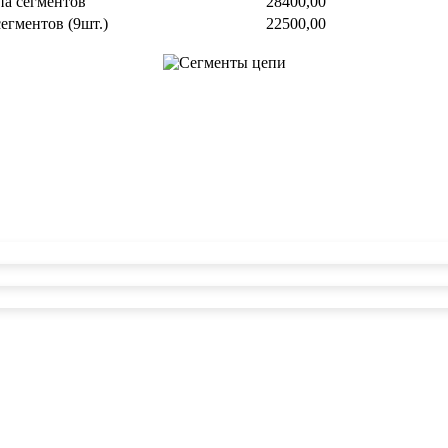
па сегментов
28400,00
егментов (9шт.)
22500,00