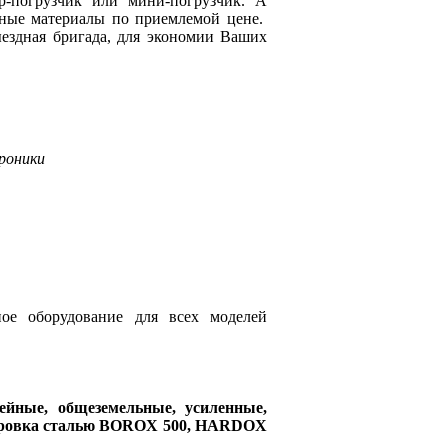
ор-погрузчик или мини-погрузчик. А
дные материалы по приемлемой цене.
ездная бригада, для экономии Ваших
роники
ое оборудование для всех моделей
йные, общеземельные, усиленные,
тировка сталью BOROX 500, HARDOX