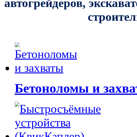
автогрейдеров, экскава
строител
Бетоноломы и захв