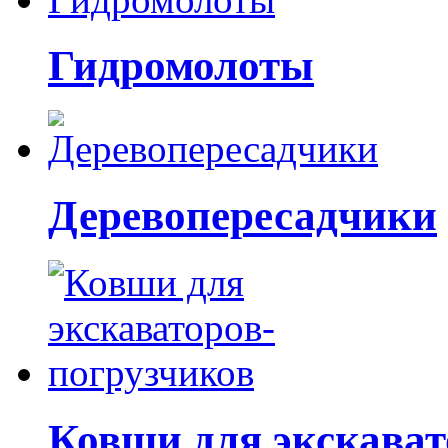
Гидромолоты
Деревопересадчики
Ковши для экскават